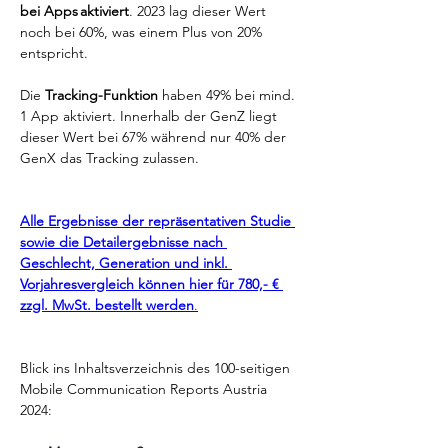
bei Apps aktiviert
. 2023 lag dieser Wert 
noch bei 60%, was einem Plus von 20% 
entspricht.  
Die 
Tracking-Funktion
 haben 49% bei mind. 
1 App aktiviert. Innerhalb der GenZ liegt 
dieser Wert bei 67% während nur 40% der 
GenX das Tracking zulassen.  
Alle Ergebnisse der repräsentativen Studie 
sowie die Detailergebnisse nach 
Geschlecht, Generation und inkl. 
Vorjahresvergleich können hier für 780,- € 
zzgl. MwSt. bestellt werden
.
Blick ins Inhaltsverzeichnis des 100-seitigen 
Mobile Communication Reports Austria 
2024: 