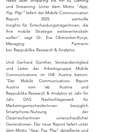
News über Shopping bis hin zu Gaming 
und Streaming. Unter dem Motto “
App, 
Pay, Play‘” 
liefert der Mobile Communication 
Report 2025 wertvolle 
Insights für EntscheidungsträgerInnen, die 
ihre mobile Strategie weiterentwickeln 
wollen", sagt  Dr.  Eva Oberecker-Kurys, 
Managing Partnerin 
bei  Reppublika  Research & Analytics.   
Und Gerhard Günther, Vorstandsmitglied 
und Leiter der Arbeitsgruppe Mobile 
Communications im IAB Austria betont: 
“Der Mobile Communications Report 
Austria vom iab Austria und 
Reppublika Research & Analytics ist Jahr für 
Jahr DAS Nachschlagewerk für 
MarketingentscheiderInnen bezüglich 
Smartphone-Nutzung der 
ÖsterreicherInnen unterschiedlicher 
Generationen. Der neue Report liefert unter 
dem Motto “App, Pay, Play“ detaillierte und 